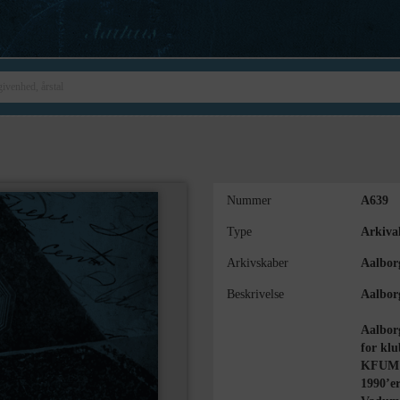
Nummer
A639
Type
Arkival
Arkivskaber
Aalbor
Beskrivelse
Aalbor
Aalborg
for klu
KFUM o
1990’er