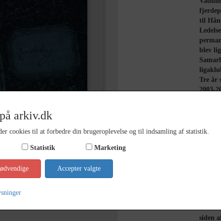
Vadum 
fjerde
til Hån
Ledelse
perman
blev li
Samarb
ligaklu
Tre år 
2003-2
stor o
Boldse
på arkiv.dk
Stadio
Organis
er cookies til at forbedre din brugeroplevelse og til indsamling af statistik.
i novem
Statistik
Marketing
I stede
videref
nødvendige
Accepter valgte
håndbo
aftryk 
af Aalb
ysninger
2000 ha
Uden fo
siden a