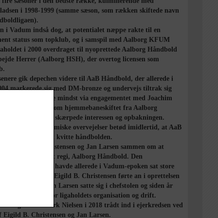
fire sæsoner i den bedste række, kulminerende med
pladsen i 1998-1999 (samme sæson, som rækken skiftede navn
dboldligaen).
n i Vadum indså dog, at potentialet næppe rakte til en
ent status som topklub, og i samspil med Aalborg KFUM
gaholdet i 2000 overdraget til nyoprettede Aalborg Håndbold
ejde Herrer (Aalborg HSH), der overtog licensen som
b.
senere gik depechen videre til AaB Håndbold, der allerede i
004 markerede sig med DM-bronze og undervejs tiltrak sig
pmærksomhed, ikke mindst via engagementet med Joachim
n i 2007-2008, ligesom hjemmebaneskiftet fra Aalborg
nhal til Gigantium skærpede interessen og opbakningen.
atoriske og økonomiske overvejelser betød imidlertid, at AaB
ber 2010 valgte at kvitte håndbolden.
t gik Eigild B. Christensen og Jan Larsen sammen om at
øre ligaholdet i nyt regi, Aalborg Håndbold. Den
ldbegejstrede duo havde allerede i Vadum-epoken sat store
på udviklingen og Eigild B. Christensen førte an i oprettelsen
org HSH, hvor Jan Larsen satte sig i chefstolen og siden år
r stået i spidsen for ligaholdets organisation og drift.
r stregerne er Mark Nielsen i 2018 trådt ind i ejerkredsen ved
f Eigild B. Christensen og Jan Larsen.