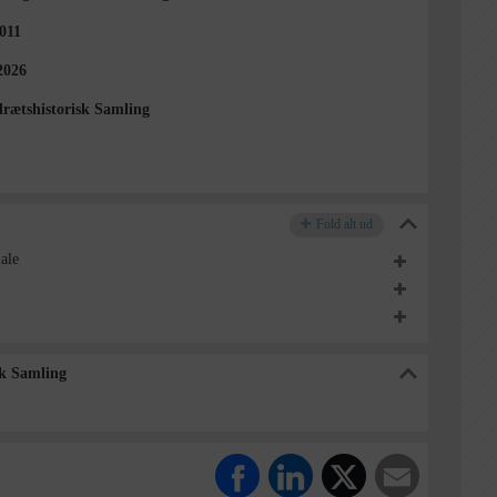
2011
2026
drætshistorisk Samling
Fold alt ud
ale
sk Samling