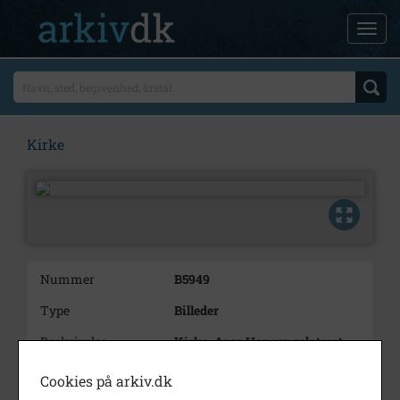
Kirke
Nummer
B5949
Type
Billeder
Beskrivelse
Kirke. Aase Hansen relateret
Bemærkning
Billed B 4378 og B 5880 til og
Cookies på arkiv.dk
med B 5949 er fra samme album.