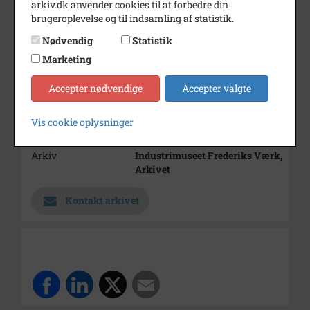
arkiv.dk anvender cookies til at forbedre din
Albummet ligger i B 4378´s
brugeroplevelse og til indsamling af statistik.
kuvert.
Nødvendig
Statistik
Periode
1900 - 1960
Marketing
Dateringsnote
1900-1960
Estimeret
Accepter nødvendige
Accepter valgte
Fotograf
Ukendt
Vis cookie oplysninger
Størrelse
9x14 cm
Arkiv
Industrimuseet Frederiks Værk,
Arkivet
Kontakt arkivet