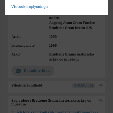
Hans Grams Maskinfabrik
Vis cookie oplysninger
Brødrene Gram A/S
andre:
Aage og Anna Gram Fonden
Brødrene Gram Invest A/S
Årstal
1999
Dateringsnote
1999
Arkiv
Brødrene Grams historiske
arkiv og museum
Kontakt arkivet
Yderligere indhold
Fold alt ud
Søg videre i Brødrene Grams historiske arkiv og
museum
Zürich forsikringsselskab, montageforsikringer 1999