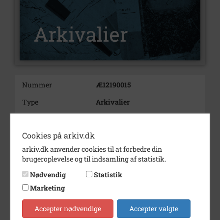
Nummer
Æ12190015
Type
Arkivalier
Arkivskaber
Gram
Cookies på arkiv.dk
Beskrivelse
Gram
Vojens
arkiv.dk anvender cookies til at forbedre din
brugeroplevelse og til indsamling af statistik.
Nødvendig
Statistik
Montageforsikringer: Zürich
1999
Marketing
Gram A/S
Accepter nødvendige
Accepter valgte
før: