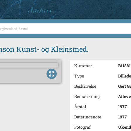
amson Kunst- og Kleinsmed.
Nummer
B11881
Type
Billede
Beskrivelse
Gert G
Bemærkning
Afleve
Årstal
1977
Dateringsnote
1977
Fotograf
Ukend