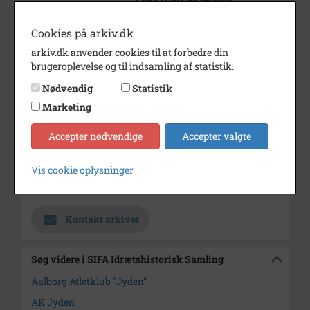
mesterskaber i brydning.
TIldelt JAU's æresnål.
Cookies på arkiv.dk
Æresmedlem af "Jyden"s
arkiv.dk anvender cookies til at forbedre din
hovedforening.
brugeroplevelse og til indsamling af statistik.
Årstal
1983
Nødvendig
Statistik
Dateringsnote
26. oktober 1983.
Marketing
Fotograf
Søren Schnoor Aalborg
Accepter nødvendige
Accepter valgte
Stiftstidende
Størrelse
16x18 cm
Vis cookie oplysninger
Arkiv
SIFA Idrætshistorisk Samling
Kontakt arkivet
Søg videre i SIFA Idrætshistorisk Samling
Aalborg Atletklub "Jyden"
AK Jyden