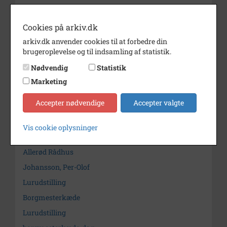
Dateringsnote
02-06-1997
Cookies på arkiv.dk
Fotograf
Arne Hemmje
arkiv.dk anvender cookies til at forbedre din
Størrelse
10 x 15 cm
brugeroplevelse og til indsamling af statistik.
Arkiv
Lokalhistorisk Arkiv og
Nødvendig
Statistik
Forening i Allerød Kommune
Marketing
Kontakt arkivet
Accepter nødvendige
Accepter valgte
Vis cookie oplysninger
Søg videre i Lokalhistorisk Arkiv og Forening i Allerød
Kommune
Allerød Rådhus
Johansson, Per-Olof
Lurudstilling
Borgmesterkæde
Lurudstilling