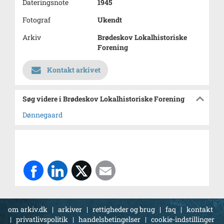
Dateringsnote
1945
Fotograf
Ukendt
Arkiv
Brødeskov Lokalhistoriske
Forening
Kontakt arkivet
Søg videre i Brødeskov Lokalhistoriske Forening
Dønnegaard
om arkiv.dk
|
arkiver
|
rettigheder og brug
|
faq
|
kontakt
|
privatlivspolitik
|
handelsbetingelser
|
cookie-indstillinger