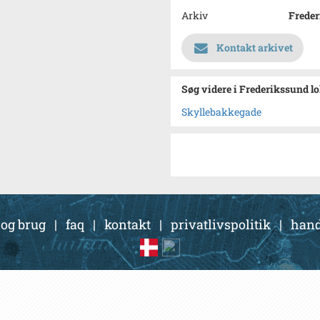
Arkiv
Freder
Kontakt arkivet
Søg videre i Frederikssund l
Skyllebakkegade
 og brug
|
faq
|
kontakt
|
privatlivspolitik
|
hand