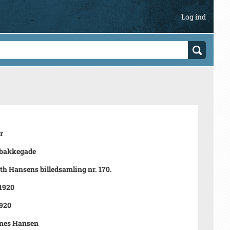
Log ind
r
ebakkegade
h Hansens billedsamling nr. 170.
 1920
920
nes Hansen