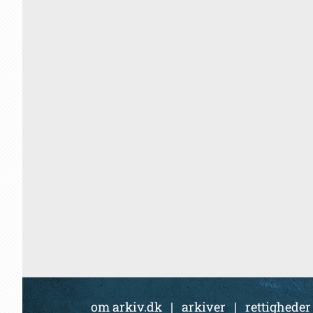
om arkiv.dk
|
arkiver
|
rettigheder