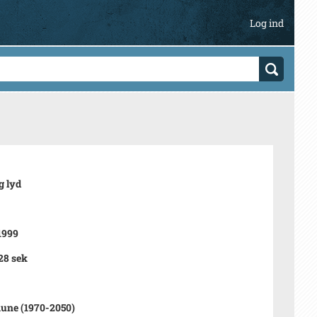
Log ind
g lyd
1999
28 sek
ne (1970-2050)