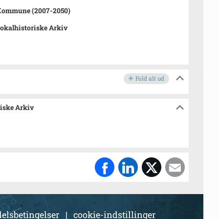
 Kommune (2007-2050)
Lokalhistoriske Arkiv
Fold alt ud
riske Arkiv
elsbetingelser
|
cookie-indstillinger