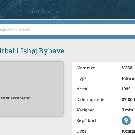
ltbal i Ishøj Byhave.
Nummer
V266
Type
Film o
Årstal
1999
es er accepteret.
Dateringsnote
07.06.
Varighed
3 min 
Se på kort
Type
Kommu