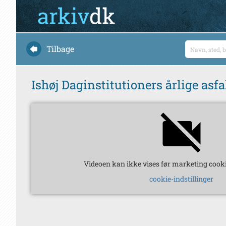
Tilbage
Ishøj Daginstitutioners årlige asfa
Videoen kan ikke vises før marketing cooki
cookie-indstillinger