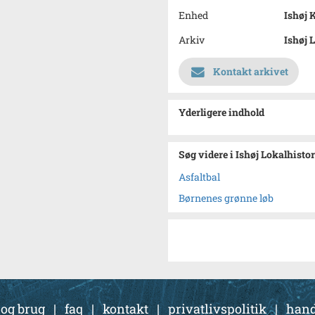
Enhed
Ishøj
Arkiv
Ishøj 
Kontakt arkivet
Yderligere indhold
Søg videre i Ishøj Lokalhisto
Asfaltbal
Børnenes grønne løb
 og brug
|
faq
|
kontakt
|
privatlivspolitik
|
hand