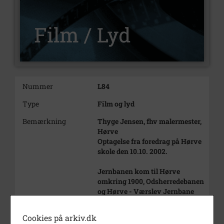
Nummer
L84
Type
Film og lyd
Bemærkning
Thyge Jensen, fhv malermester,
Hørve
Optagelse fra foredrag på Hørve
skole den 10.10. 2002.
Jernbanen kom til Hørve
omkring 1900, Odsherredebanen
og Hørve - Værslev Jernbane
Fortæller om forretninger,
virksomheder, huse og beboere
Cookies på arkiv.dk
på