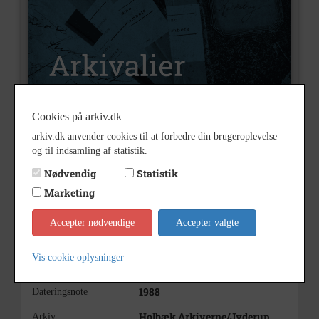
Cookies på arkiv.dk
arkiv.dk anvender cookies til at forbedre din brugeroplevelse
A576
Nummer
og til indsamling af statistik.
Arkivalier
Type
Nødvendig
Statistik
Sørensen, Sofie
Arkivskaber
Marketing
Overlærer
Beskrivelse
Accepter nødvendige
Accepter valgte
Sofie Sørensen
Bryggervænget 4, Jyderup
Vis cookie oplysninger
1988
Årstal
1988
Dateringsnote
Holbæk Arkiverne/Jyderup
Arkiv