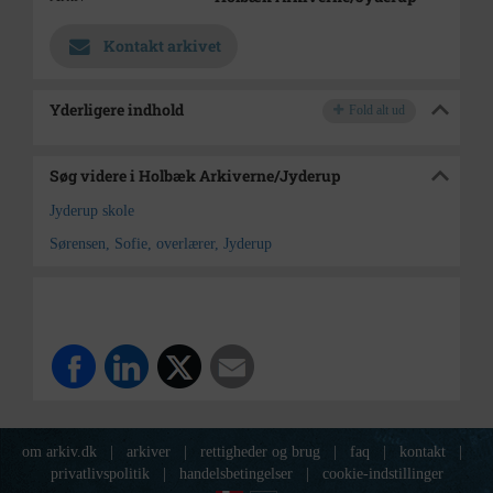
Kontakt arkivet
Yderligere indhold
Fold alt ud
Søg videre i Holbæk Arkiverne/Jyderup
Jyderup skole
Sørensen, Sofie, overlærer, Jyderup
om arkiv.dk
|
arkiver
|
rettigheder og brug
|
faq
|
kontakt
|
privatlivspolitik
|
handelsbetingelser
|
cookie-indstillinger