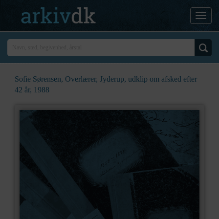
Sofie Sørensen, Overlærer, Jyderup, udklip om afsked efter
42 år, 1988