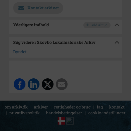
Kontakt arkivet
Yderligere indhold
Fold alt ud
Søg videre i Skovbo Lokalhistoriske Arkiv
Dyndet
om arkiv.dk
|
arkiver
|
rettigheder og brug
|
faq
|
kontakt
|
privatlivspolitik
|
handelsbetingelser
|
cookie-indstillinger