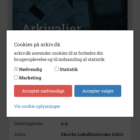
Cookies på arkiv.dk
arkiv.dk anvender cookies til at forbedre din
brugeroplevelse og til indsamling af statistik.
Nummer
A71
Nødvendig
Statistik
Type
Arkivalier
Marketing
Arkivskaber
Dyndetvej 30, Mosehuset, Tidl.
Malerklemmens thehandel
Accepter nødvendige
Accepter valgte
Beskrivelse
Dyndetvej 30, Mosehuset, Tidl.
Vis cookie oplysninger
Malerklemmens thehandel
Dyndet
Dateringsnote
u.å.
Arkiv
Skovbo Lokalhistoriske Arkiv