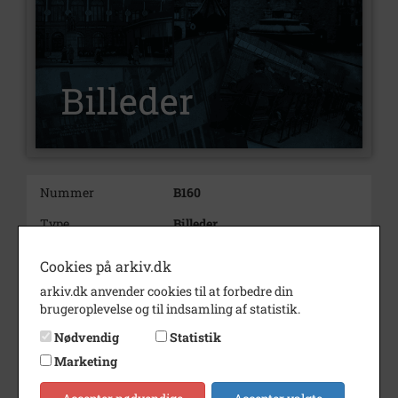
Nummer
B160
Type
Billeder
Beskrivelse
Sofielundsvej 43.
Cookies på arkiv.dk
Bemærk vejspærringerne.
I forgrunden Sofielundsvej, der
arkiv.dk anvender cookies til at forbedre din
her
brugeroplevelse og til indsamling af statistik.
krydses af Langagervej.
Nødvendig
Statistik
Set mod sydvest.
Marketing
Bemærkning
N