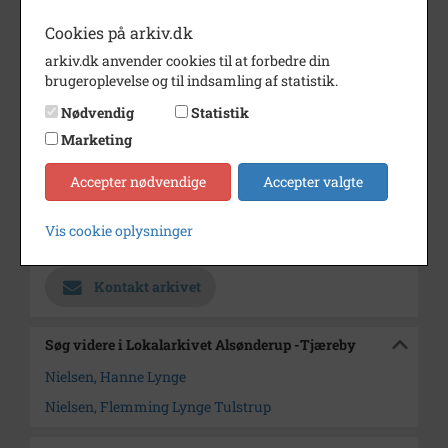
Årstal
1983
Cookies på arkiv.dk
Dateringsnote
1983
arkiv.dk anvender cookies til at forbedre din
brugeroplevelse og til indsamling af statistik.
Fotograf
Ukendt
Nødvendig
Statistik
Se på kort
Marketing
Type
Sogn (1000-2050)
Accepter nødvendige
Accepter valgte
Enhed
Alsønderup Sogn (1000-2050)
Arkiv
Lokalarkivet Alsønderup -
Vis cookie oplysninger
Tjæreby
Kontakt arkivet
Søg videre i Lokalarkivet Alsønderup -Tjæreby
Nielsen, Hanne Lynge
Nielsen, Flemming Lynge Tulstrup