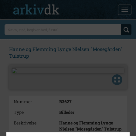
Hanne og Flemming Lynge Nielsen "Mosegården"
Tulstrup
Nummer
B3627
Type
Billeder
Beskrivelse
Hanne og Flemming Lynge
Nielsen "Mosegården" Tulstrup