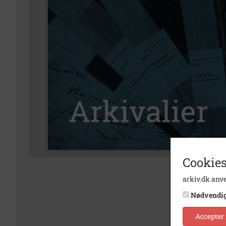
Cookies
arkiv.dk anve
Nødvendi
Accepter