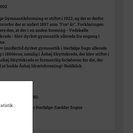
2002
ge Gymnastikforening er stiftet i 1922, og det er derfor
 hvorfor der er anført 1897 som "Fra* år". Forklaringen
re den, at der i en anden forening - Vedskølle
kreds - blev dyrket gymnastik allerede fra engang i
ne.
ev imidlertid dyrket gymnastik i Herfølge Sogn allerede
 i 1860èrne, nemlig i Åshøj Skyttekreds, der blev stiftet i
Åshøj Skyttekreds er formentlig forløberen for det, der
l at hedde Åshøj Idrætsforening/-Boldklub.
1000-2050)
ge Sogn (1000-2050)
atistik.
istorisk Arkiv for Herfølge-Sædder Sogne