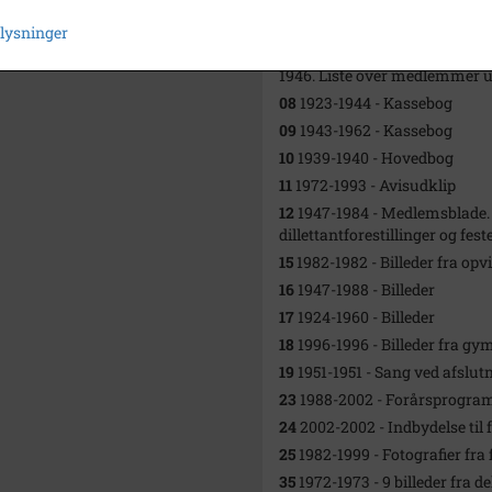
Yderligere indhold
plysninger
06
1922-1977 - Medlemsbog 192
1946. Liste over medlemmer u
08
1923-1944 - Kassebog
09
1943-1962 - Kassebog
10
1939-1940 - Hovedbog
11
1972-1993 - Avisudklip
12
1947-1984 - Medlemsblade.
dillettantforestillinger og fes
15
1982-1982 - Billeder fra opv
16
1947-1988 - Billeder
17
1924-1960 - Billeder
18
1996-1996 - Billeder fra g
19
1951-1951 - Sang ved afslut
23
1988-2002 - Forårsprogr
24
2002-2002 - Indbydelse til 
25
1982-1999 - Fotografier fra
35
1972-1973 - 9 billeder fra de