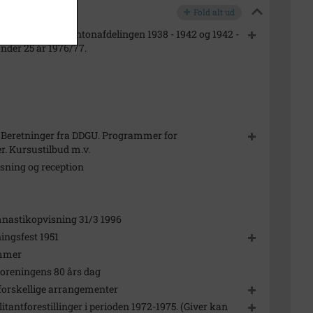
Fold alt ud
2 - 1935. Badmintonafdelingen 1938 - 1942 og 1942 -
nder 25 år 1976/77.
 Beretninger fra DDGU. Programmer for
ter. Kursustilbud m.v.
isning og reception
ymnastikopvisning 31/3 1996
ningsfest 1951
ammer
foreningens 80 års dag
 forskellige arrangementer
litantforestillinger i perioden 1972-1975. (Giver kan