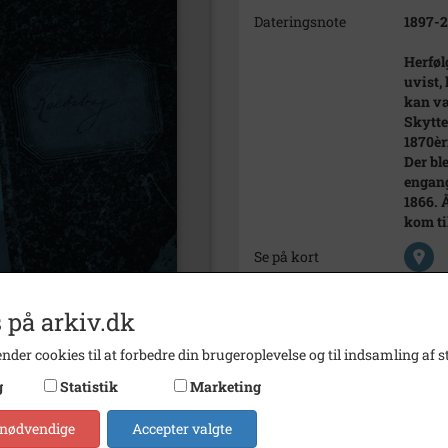
Dateringsnote
1897-
Herføl
uvist,
kan væ
Skytte
1870èr
Der bl
engang
1866. 
kom ti
Se på kort
Type
Sogn (
 på arkiv.dk
Enhed
Herføl
nder cookies til at forbedre din brugeroplevelse og til indsamling af st
Arkiv
Lokalh
g
Statistik
Marketing
Kontakt arkivet
 nødvendige
Accepter valgte