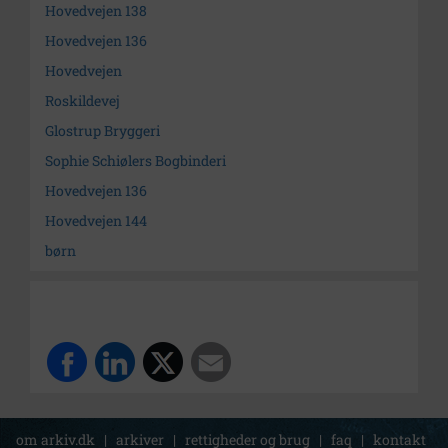
Hovedvejen 138
Hovedvejen 136
Hovedvejen
Roskildevej
Glostrup Bryggeri
Sophie Schiølers Bogbinderi
Hovedvejen 136
Hovedvejen 144
børn
om arkiv.dk
|
arkiver
|
rettigheder og brug
|
faq
|
kontakt