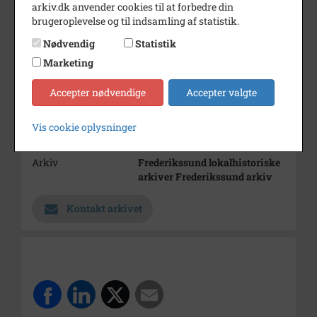
arkiv.dk anvender cookies til at forbedre din
Roskildevej. Omkring, hvor den
brugeroplevelse og til indsamling af statistik.
nuværende Ågade ligger.
Nødvendig
Statistik
Bemærkning
Helmut Hansens billedsamling
Marketing
nr. 900
Årstal
1900
Accepter nødvendige
Accepter valgte
Dateringsnote
1900
Vis cookie oplysninger
Fotograf
Ukendt
Arkiv
Frederikssund lokalhistoriske
arkiver Frederikssund arkiv
Kontakt arkivet