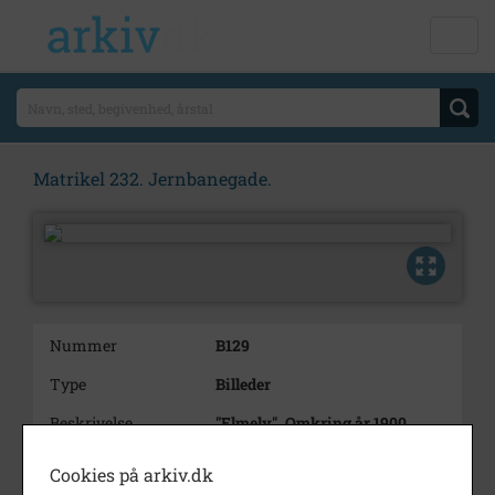
Matrikel 232. Jernbanegade.
Nummer
B129
Type
Billeder
Beskrivelse
"Elmely". Omkring år 1900
gartneri v. P. Andersen.
Ejendommen lå ved åen på den
Cookies på arkiv.dk
side, som vender mod