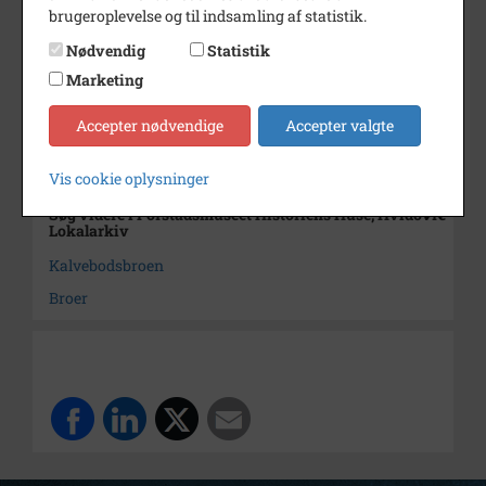
brugeroplevelse og til indsamling af statistik.
Dateringsnote
juli 1988
Nødvendig
Statistik
Fotograf
Johnny Hee
Marketing
Størrelse
10 x 15 cm
Accepter nødvendige
Accepter valgte
Arkiv
Forstadsmuseet Historiens
Huse, Hvidovre Lokalarkiv
Vis cookie oplysninger
Søg videre i Forstadsmuseet Historiens Huse, Hvidovre
Lokalarkiv
Kalvebodsbroen
Broer