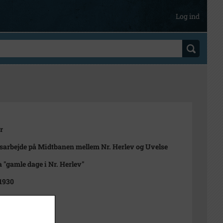
Log ind
r
arbejde på Midtbanen mellem Nr. Herlev og Uvelse
a "gamle dage i Nr. Herlev"
 1930
t