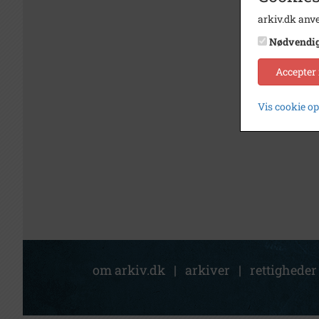
arkiv.dk anve
Nødvendi
Accepter
Vis cookie o
om arkiv.dk
|
arkiver
|
rettigheder