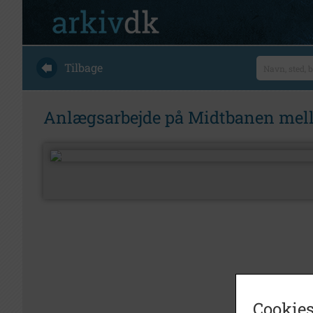
Tilbage
Anlægsarbejde på Midtbanen mell
Cookies