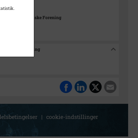
3
atistik.
kov Lokalhistoriske Forening
historiske Forening
elsbetingelser
|
cookie-indstillinger