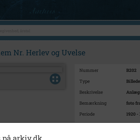
em Nr. Herlev og Uvelse
Nummer
B202
Type
Billede
Beskrivelse
Anlægs
Bemærkning
foto fr
Periode
1920 -
Dateringsnote
1925
Fotograf
Ukend
 på arkiv.dk