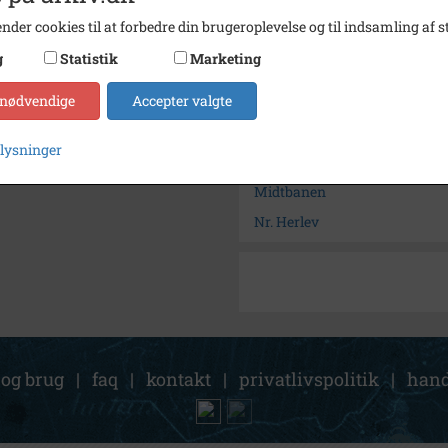
Størrelse
17 x 2
nder cookies til at forbedre din brugeroplevelse og til indsamling af st
Arkiv
Brødes
g
Statistik
Marketing
 nødvendige
Accepter valgte
Kontakt arkivet
plysninger
Søg videre i Brødeskov Lokal
Midtbanen
Nr. Herlev
 og brug
|
faq
|
kontakt
|
privatlivspolitik
|
hand