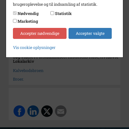
brugeroplevelse og til indsamling af statistik.
Dateringsnote
juli 1988
Nødvendig
Statistik
Fotograf
Johnny Hee
Marketing
Størrelse
10 x 15 cm
Accepter nødvendige
Accepter valgte
Arkiv
Forstadsmuseet Historiens
Huse, Hvidovre Lokalarkiv
Vis cookie oplysninger
Søg videre i Forstadsmuseet Historiens Huse, Hvidovre
Lokalarkiv
Kalvebodsbroen
Broer.