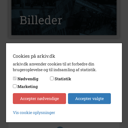
Nummer
B1777
Cookies på arkiv.dk
Type
Billeder
arkiv.dk anvender cookies til at forbedre din
Beskrivelse
Tage Koefoed
brugeroplevelse og til indsamling af statistik.
Nødvendig
Statistik
Periode
1903 - 1906
Marketing
Dateringsnote
ca. 1905
Accepter nødvendige
Accepter valgte
Fotograf
Vilhelm Rieger,
Frederiksberggade 2, st.
Vis cookie oplysninger
Størrelse
6 x 12