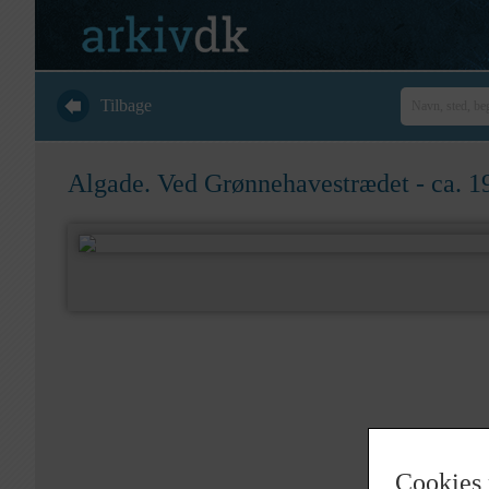
Tilbage
Algade. Ved Grønnehavestrædet - ca. 1
Cookies 