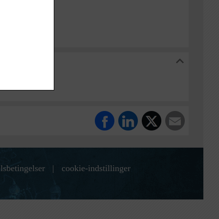
red Lokalarkiv
arkiv
lsbetingelser
|
cookie-indstillinger