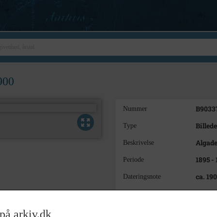
900
B9033
Nummer
Billede
Type
Algade
Beskrivelse
1895 -
Periode
ca. 19
Dateringsnote
Ukend
Fotograf
9 x13
Størrelse
på arkiv.dk