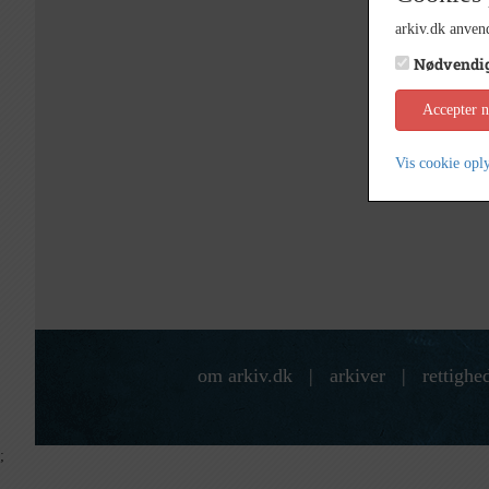
arkiv.dk anvend
Nødvendi
Accepter 
Vis cookie opl
om arkiv.dk
|
arkiver
|
rettighe
;