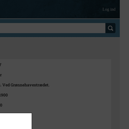
Log ind
7
r
. Ved Grønnehavestrædet.
 1900
00
t