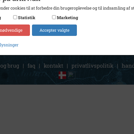
Arkiv
Indust
nder cookies til at forbedre din brugeroplevelse og til indsamling af st
Kontakt arkivet
g
Statistik
Marketing
 nødvendige
Accepter valgte
plysninger
 og brug
|
faq
|
kontakt
|
privatlivspolitik
|
hand