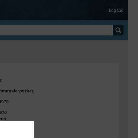
Log ind
r
mmunale værker.
 1970
970
ret
t