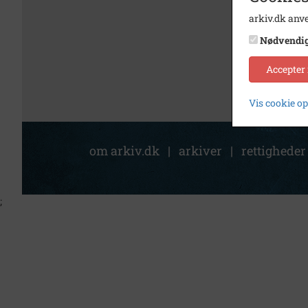
arkiv.dk anve
Nødvendi
Accepter
Vis cookie o
om arkiv.dk
|
arkiver
|
rettigheder
;