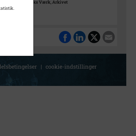
rimuseet Frederiks Værk, Arkivet
atistik.
elsbetingelser
|
cookie-indstillinger