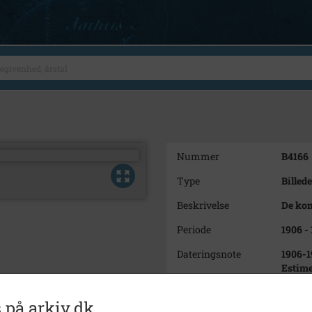
Nummer
B4166
Type
Billede
Beskrivelse
De ko
Periode
1906 -
Dateringsnote
1906-1
Estime
Fotograf
Ukend
 på arkiv.dk