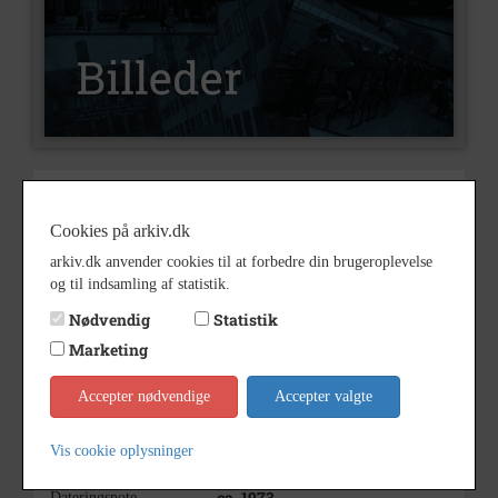
B4112
Nummer
Billeder
Cookies på arkiv.dk
Type
arkiv.dk anvender cookies til at forbedre din brugeroplevelse
HIPS. Rebæk Søpark. Rebæk
Beskrivelse
og til indsamling af statistik.
Festival. Gnags´s
mixerpultSteen Rabæk Nielsen
Nødvendig
Statistik
stående bag kørestol.
Marketing
Nielsen, Steen Rabæk
Accepter nødvendige
Accepter valgte
Billede mangler.
Bemærkning
Vis cookie oplysninger
1973
Årstal
ca. 1973
Dateringsnote