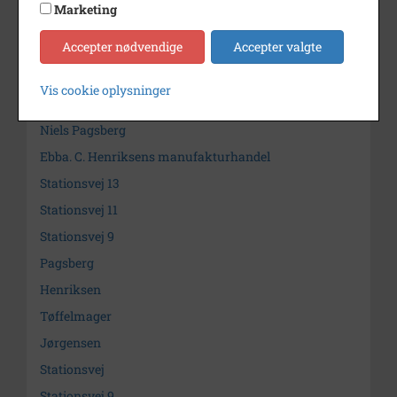
Marketing
Jørgen Jørgensen
Accepter nødvendige
Accepter valgte
Niels Pagsberg
Ebba C. Henriksens manufakturhandel
Vis cookie oplysninger
Jørgen Jørgensen
Niels Pagsberg
Ebba. C. Henriksens manufakturhandel
Stationsvej 13
Stationsvej 11
Stationsvej 9
Pagsberg
Henriksen
Tøffelmager
Jørgensen
Stationsvej
Stationsvej 9