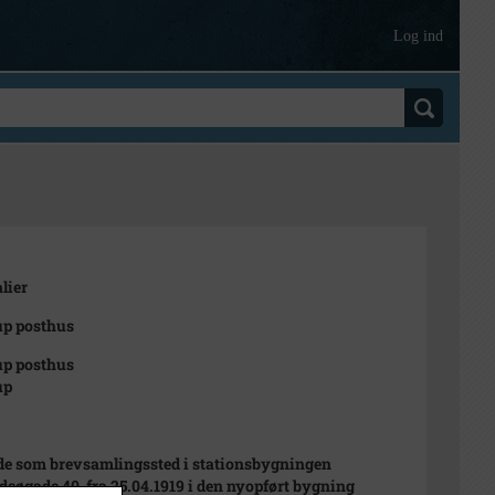
Log ind
lier
up posthus
up posthus
up
de som brevsamlingssted i stationsbygningen
dsøgade 40, fra 25.04.1919 i den nyopført bygning