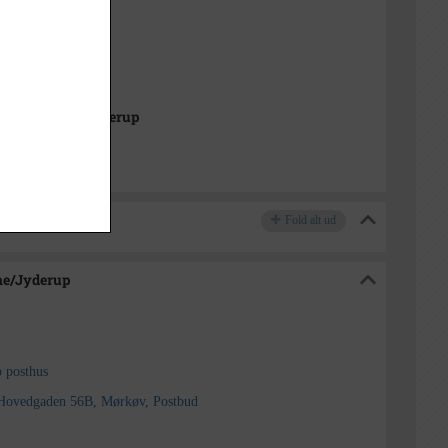
dsøgade 39
 1995
995
k Arkiverne/Jyderup
Fold alt ud
ne/Jyderup
p posthus
 Hovedgaden 56B, Mørkøv, Postbud