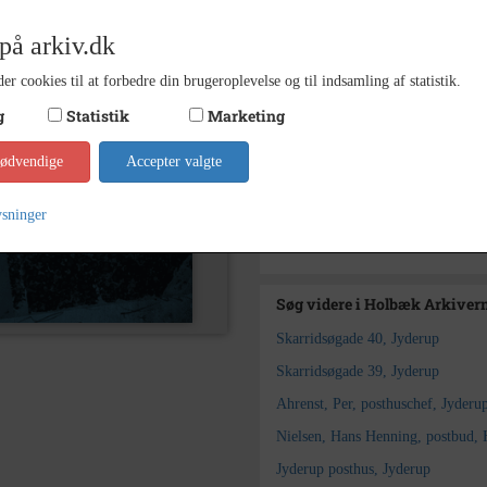
Skarri
på arkiv.dk
1875 -
Periode
er cookies til at forbedre din brugeroplevelse og til indsamling af statistik.
1875-1
Dateringsnote
g
Statistik
Marketing
Holbæ
Arkiv
nødvendige
Accepter valgte
Kontakt arkivet
ysninger
Yderligere indhold
Søg videre i Holbæk Arkiver
Skarridsøgade 40, Jyderup
Skarridsøgade 39, Jyderup
Ahrenst, Per, posthuschef, Jyderu
Nielsen, Hans Henning, postbud,
Jyderup posthus, Jyderup