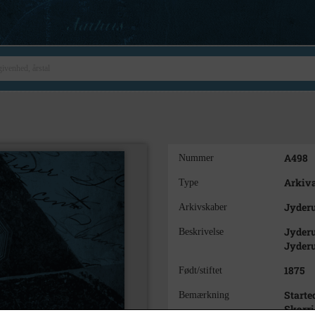
A498
Nummer
Arkiva
Type
Jyder
Arkivskaber
Jyder
Beskrivelse
Jyder
1875
Født/stiftet
Starte
Bemærkning
Skarri