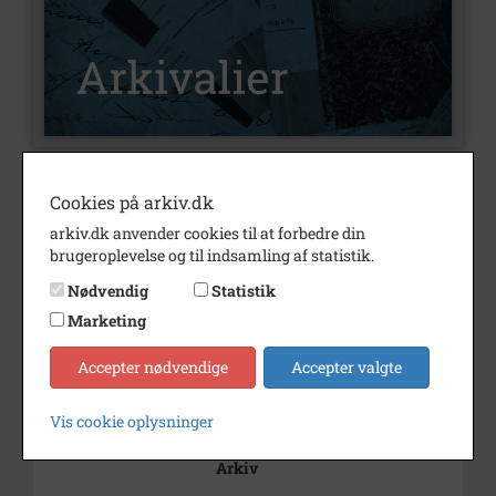
Nummer
A3013
Cookies på arkiv.dk
Type
Arkivalier
arkiv.dk anvender cookies til at forbedre din
brugeroplevelse og til indsamling af statistik.
Arkivskaber
Birch, Kaj
Nødvendig
Statistik
Beskrivelse
Kaj Birch
Marketing
Svinninge
Accepter nødvendige
Accepter valgte
Årstal
1920
Dateringsnote
1920
Vis cookie oplysninger
Arkiv
Svinninge Lokalhistoriske
Arkiv