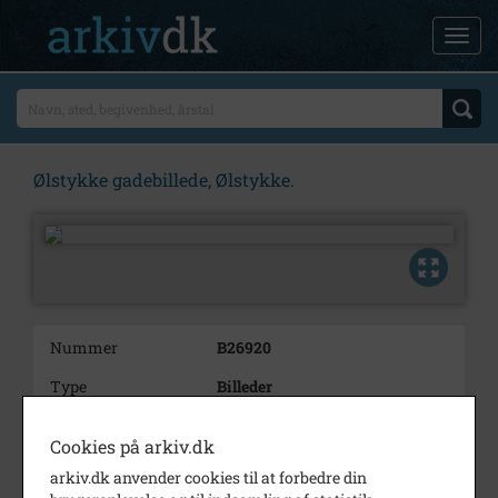
Ølstykke gadebillede, Ølstykke.
Nummer
B26920
Type
Billeder
Beskrivelse
Ølstykke gadebillede, Ølstykke.
Cookies på arkiv.dk
7 billeder
arkiv.dk anvender cookies til at forbedre din
Årstal
1990