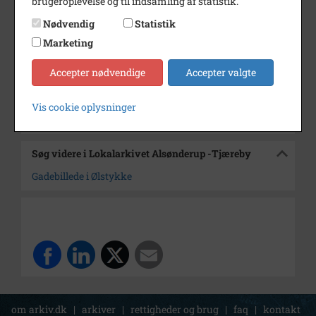
brugeroplevelse og til indsamling af statistik.
Dateringsnote
20/4 1990
Nødvendig
Statistik
Fotograf
Jørgen Rubæk Hansen
Marketing
Arkiv
Lokalarkivet Alsønderup -
Accepter nødvendige
Accepter valgte
Tjæreby
Vis cookie oplysninger
Kontakt arkivet
Søg videre i Lokalarkivet Alsønderup -Tjæreby
Gadebillede i Ølstykke
om arkiv.dk
|
arkiver
|
rettigheder og brug
|
faq
|
kontakt