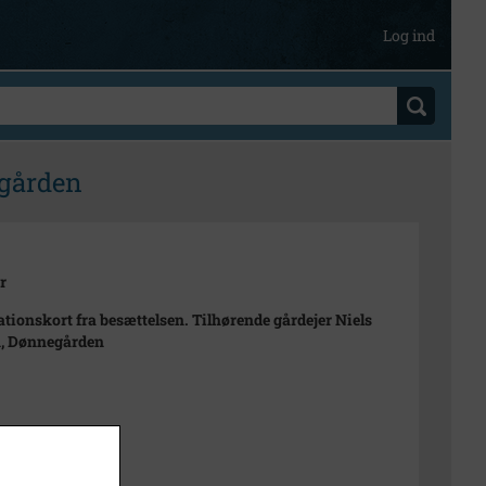
Log ind
egården
r
tionskort fra besættelsen. Tilhørende gårdejer Niels
n, Dønnegården
t