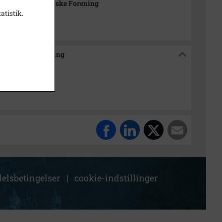
kov Lokalhistoriske Forening
atistik.
historiske Forening
elsbetingelser
|
cookie-indstillinger