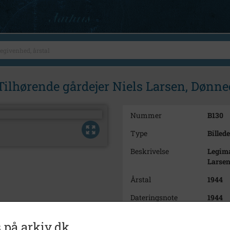
Tilhørende gårdejer Niels Larsen, Dønn
Nummer
B130
Type
Billede
Beskrivelse
Legima
Larse
Årstal
1944
Dateringsnote
1944
Fotograf
Ukend
 på arkiv.dk