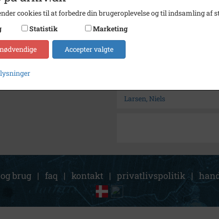
Arkiv
Brødes
nder cookies til at forbedre din brugeroplevelse og til indsamling af st
Kontakt arkivet
g
Statistik
Marketing
 nødvendige
Accepter valgte
Søg videre i Brødeskov Lokal
Nr. Herlerv
plysninger
Dønnegården
Larsen, Niels
 og brug
|
faq
|
kontakt
|
privatlivspolitik
|
hand