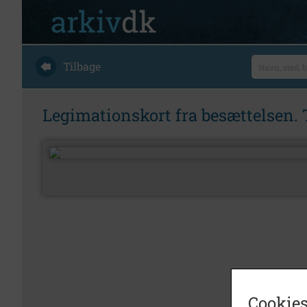
Tilbage
Legimationskort fra besættelsen. 
Cookies