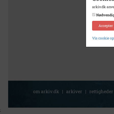
arkiv.dk anve
Nødvendi
Accepter
Vis cookie o
om arkiv.dk
|
arkiver
|
rettigheder
;