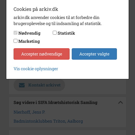
Eivind Samuelsen, Aalborg
Cookies på arkiv.dk
Stiftstidende.
arkiv.dk anvender cookies til at forbedre din
Jens Peter Nierhoff er født den
brugeroplevelse og til indsamling af statistik.
2. september 1960.
Nødvendig
Statistik
Årstal
1983
Marketing
Fotograf
Grete Dahl Aalborg Stiftstidende
Accepter nødvendige
Accepter valgte
Størrelse
17x17 cm
Vis cookie oplysninger
Arkiv
SIFA Idrætshistorisk Samling
Kontakt arkivet
Søg videre i SIFA Idrætshistorisk Samling
Nierhoff, Jens P.
Badmintonklubben Triton, Aalborg