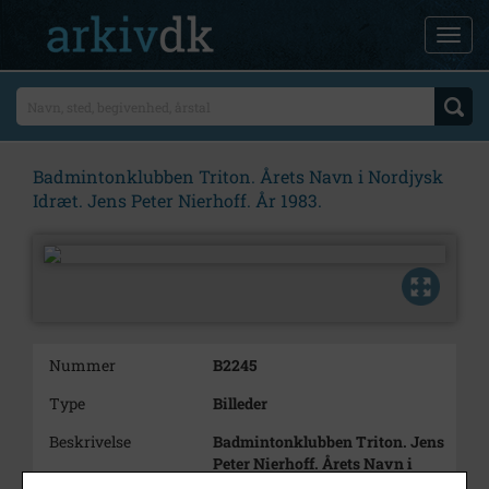
Badmintonklubben Triton. Årets Navn i Nordjysk
Idræt. Jens Peter Nierhoff. År 1983.
Nummer
B2245
Type
Billeder
Beskrivelse
Badmintonklubben Triton. Jens
Peter Nierhoff. Årets Navn i
Nordjysk Idræt. Hædres af