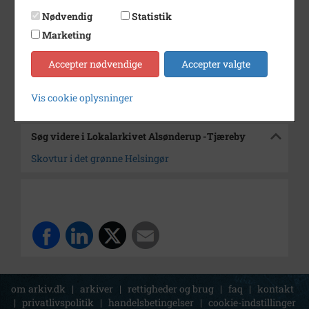
Dateringsnote
3/5 1990
Nødvendig
Statistik
Fotograf
Jørgen Rubæk Hansen
Marketing
Arkiv
Lokalarkivet Alsønderup -
Accepter nødvendige
Accepter valgte
Tjæreby
Kontakt arkivet
Vis cookie oplysninger
Søg videre i Lokalarkivet Alsønderup -Tjæreby
Skovtur i det grønne Helsingør
om arkiv.dk
|
arkiver
|
rettigheder og brug
|
faq
|
kontakt
|
privatlivspolitik
|
handelsbetingelser
|
cookie-indstillinger