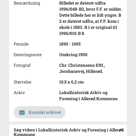
Bemærkning
Billedet er dateret udfra
1996/048-B2, hvor F.F. er soldat.
Dette billede her er lidt yngre. B
2 er dateret udfra, at F.F. kom i
skole i 1883. B 1 er original til
1996/015-B 8.
Periode
1895 - 1905
Dateringsnote
Omkring 1900
Fotograf
Chr. Christensens Eftf.,
Jernbanevej, Hillerød.
Størrelse
10,5 x 6,2 cm
Arkiv
Lokalhistorisk Arkiv og
Forening i Allerød Kommune
Kontakt arkivet
Søg videre i Lokalhistorisk Arkiv og Forening i Allerød
Kommune