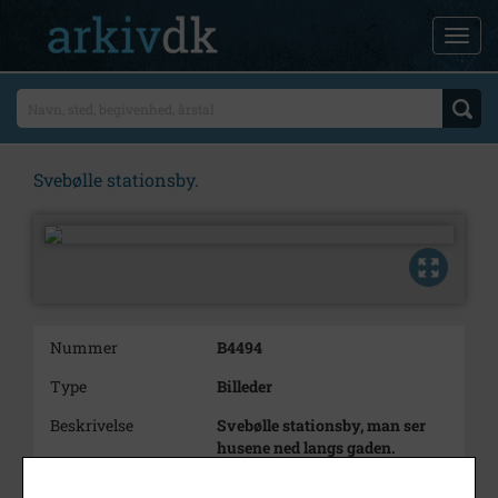
Svebølle stationsby.
Nummer
B4494
Type
Billeder
Beskrivelse
Svebølle stationsby, man ser
husene ned langs gaden.
Bemærkning
Journalnr: 2014/20