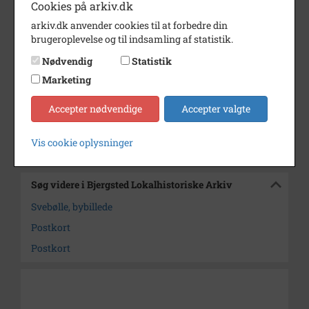
Cookies på arkiv.dk
Periode
1920 - 1950
arkiv.dk anvender cookies til at forbedre din
brugeroplevelse og til indsamling af statistik.
Dateringsnote
1920-1950
Nødvendig
Statistik
Fotograf
Bay, Asnæs
Marketing
Størrelse
10 x 15 cm
Accepter nødvendige
Accepter valgte
Arkiv
Bjergsted Lokalhistoriske Arkiv
Vis cookie oplysninger
Kontakt arkivet
Søg videre i Bjergsted Lokalhistoriske Arkiv
Svebølle, bybillede
Postkort
Postkort