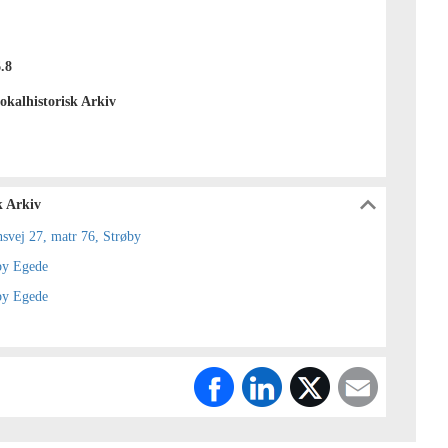
.8
okalhistorisk Arkiv
k Arkiv
svej 27, matr 76, Strøby
by Egede
by Egede