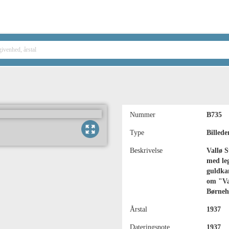
Nummer
B735
Type
Billede
Beskrivelse
Vallø S
med le
guldkan
om "Va
Børneh
Årstal
1937
Dateringsnote
1937