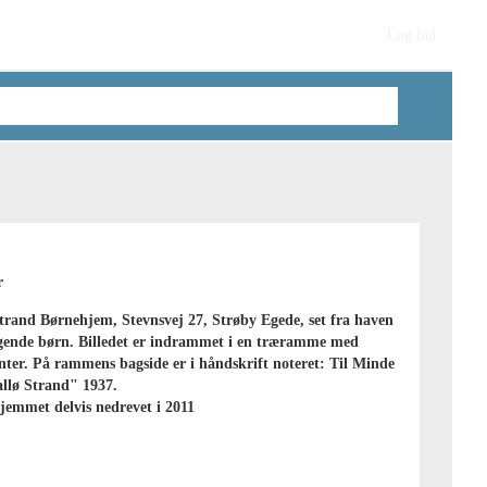
Log ind
r
trand Børnehjem, Stevnsvej 27, Strøby Egede, set fra haven
gende børn. Billedet er indrammet i en træramme med
ter. På rammens bagside er i håndskrift noteret: Til Minde
llø Strand" 1937.
jemmet delvis nedrevet i 2011