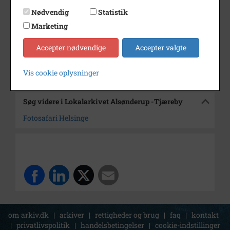
Dateringsnote
15/5 1990
Nødvendig
Statistik
Fotograf
Jørgen Rubæk Hansen
Marketing
Arkiv
Lokalarkivet Alsønderup -
Accepter nødvendige
Accepter valgte
Tjæreby
Kontakt arkivet
Vis cookie oplysninger
Søg videre i Lokalarkivet Alsønderup -Tjæreby
Fotosafari Helsinge
om arkiv.dk
|
arkiver
|
rettigheder og brug
|
faq
|
kontakt
|
privatlivspolitik
|
handelsbetingelser
|
cookie-indstillinger