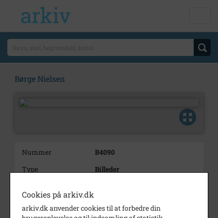
Børge Nielsen
Nummer
B4090
Type
Billeder
Beskrivelse
DFJ, 25 års jubilar, Børge
Cookies på arkiv.dk
Nielsen, arbejdsmand, portræt
arkiv.dk anvender cookies til at forbedre din
Bemærkning
DFJ
brugeroplevelse og til indsamling af statistik.