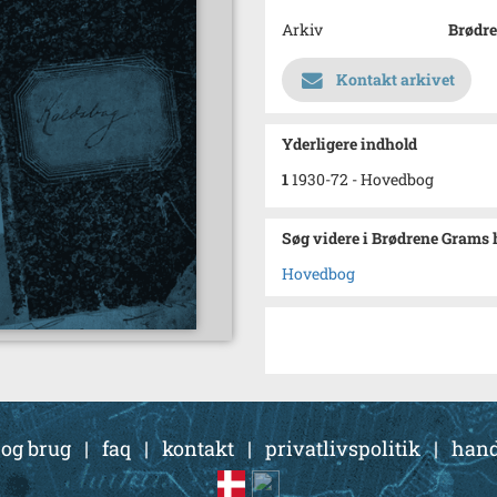
Arkiv
Brødre
Kontakt arkivet
Yderligere indhold
1
1930-72 - Hovedbog
Søg videre i Brødrene Grams
Hovedbog
 og brug
|
faq
|
kontakt
|
privatlivspolitik
|
hand