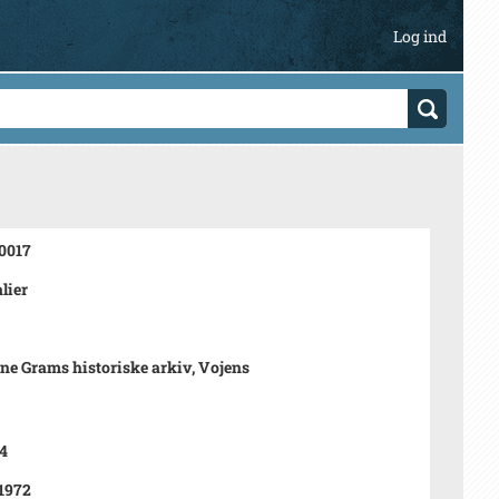
Log ind
0017
lier
ne Grams historiske arkiv, Vojens
4
 1972