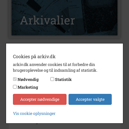
Nummer
A19
Cookies på arkiv.dk
Type
Arkivalier
arkiv.dk anvender cookies til at forbedre din
Arkivskaber
Kettevejsskolens elevforening,
brugeroplevelse og til indsamling af statistik.
Hvidovre
Nødvendig
Statistik
Beskrivelse
Kettevejsskolens elevforening
Marketing
Hvidovre
Accepter nødvendige
Accepter valgte
Født/stiftet
1944 01/06
Død/nedlagt
1949
Vis cookie oplysninger
Bemærkning
Journalnr. 1984/1