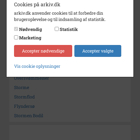
Årstal
2013
Cookies på arkiv.dk
arkiv.dk anvender cookies til at forbedre din
Dateringsnote
2013
brugeroplevelse og til indsamling af statistik.
Fotograf
Peter Lindhardt Petersen
Nødvendig
Statistik
Arkiv
Odsherred Lokalarkiv
Marketing
Kontakt arkivet
Accepter nødvendige
Accepter valgte
Vis cookie oplysninger
Søg videre i Odsherred Lokalarkiv
Oversvømmelser
Storme
Stormflod
Flyndersø
Stormen Bodil