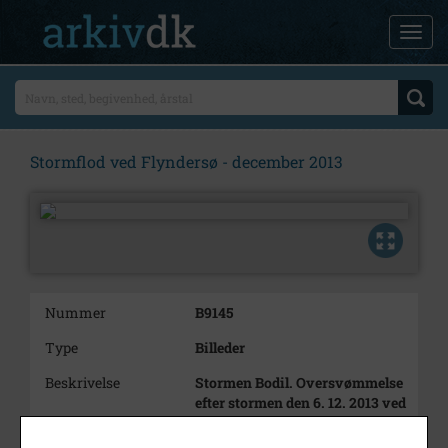
Stormflod ved Flyndersø - december 2013
Nummer
B9145
Type
Billeder
Beskrivelse
Stormen Bodil. Oversvømmelse
efter stormen den 6. 12. 2013 ved
Flyndersø/Rørvig.