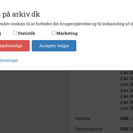
J.nr. 1
J.nr. 1
 på arkiv.dk
J.nr. 1
J.nr. 1
nder cookies til at forbedre din brugeroplevelse og til indsamling af st
J.nr. 1
J.nr. 1
g
Statistik
Marketing
J.nr. 1
J.nr. 1
 nødvendige
Accepter valgte
J.nr. 1
J.nr. 1
plysninger
J.nr. 1
J.nr. 1
J.nr. 1
J.nr. 1
J.nr. 2
J.nr. 2
J.nr. 1
J.nr. 
J.nr. 2
Periode
1588 -
Dateringsnote
1588-2