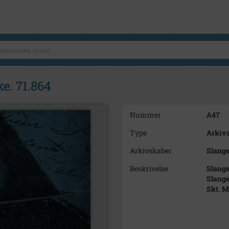
e. 71.864
Nummer
A47
Type
Arkiva
Arkivskaber
Slange
Beskrivelse
Slange
Slang
Skt. M