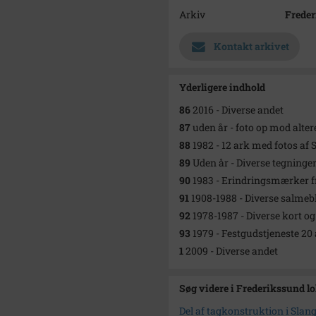
Arkiv
Freder
Kontakt arkivet
Yderligere indhold
86
2016 - Diverse andet
87
uden år - foto op mod alter
88
1982 - 12 ark med fotos af
89
Uden år - Diverse tegninger 
90
1983 - Erindringsmærker f
91
1908-1988 - Diverse salmeb
92
1978-1987 - Diverse kort og
93
1979 - Festgudstjeneste 20 
1
2009 - Diverse andet
Søg videre i Frederikssund l
Del af tagkonstruktion i Slan