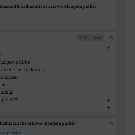
ikssund lokalhistoriske arkiver Slangerup arkiv
Fold alt ud
et
 Slangerup Kirke
af interieur fra kirken
ra kirken
lade
 udklip
april 1979
okalhistoriske arkiver Slangerup arkiv
gerup kirke