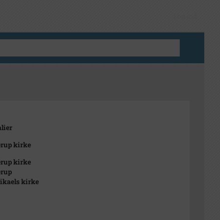
Log ind
lier
rup kirke
rup kirke
erup
ikaels kirke