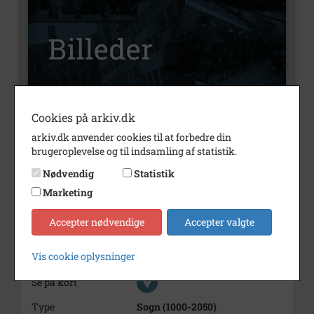
Cookies på arkiv.dk
Nummer
B1836
arkiv.dk anvender cookies til at forbedre din
Type
Billeder
brugeroplevelse og til indsamling af statistik.
Beskrivelse
Første spadestik til Gørløse
Nødvendig
Statistik
omfartsvej
Marketing
Årstal
2009
Accepter nødvendige
Accepter valgte
Dateringsnote
17.9.2009
Vis cookie oplysninger
Fotograf
Hans Ethelberg
Se på kort
Type
Sogn (1000-2050)