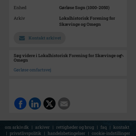
Enhed
Gørløse Sogn (1000-2050)
Arkiv
Lokalhistorisk Forening for
Skævinge og Omegn
Kontakt arkivet
Søg videre i Lokalhistorisk Forening for Skævinge og
Omegn
Gørløse omfartsvej
om arkiv.dk
|
arkiver
|
rettigheder og brug
|
faq
|
kontakt
|
privatlivspolitik
|
handelsbetingelser
|
cookie-indstillinger