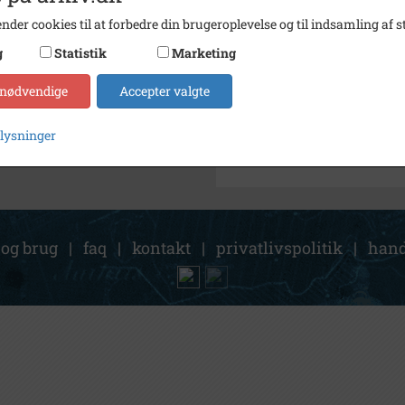
Arkiv
Forsta
nder cookies til at forbedre din brugeroplevelse og til indsamling af st
Søg videre i Forstadsmuseet
g
Statistik
Marketing
Matr. nr. 27a, Brv.
 nødvendige
Accepter valgte
Tavlegård
plysninger
 og brug
|
faq
|
kontakt
|
privatlivspolitik
|
hand