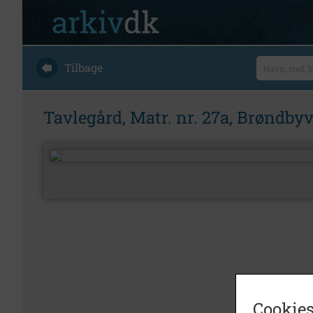
Tilbage
Tavlegård, Matr. nr. 27a, Brøndby
Cookies