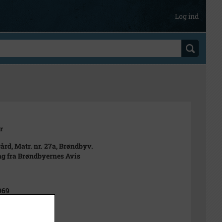
Log ind
r
ård, Matr. nr. 27a, Brøndbyv.
g fra Brøndbyernes Avis
969
t