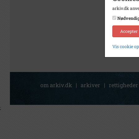
arkiv.dk anve
Nødvendi
Accepter
Vis cookie o
om arkiv.dk
|
arkiver
|
rettigheder
;