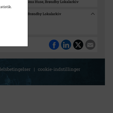
dsmuseet Historiens Huse, Brøndby Lokalarkiv
atistik.
 Historiens Huse, Brøndby Lokalarkiv
elsbetingelser
|
cookie-indstillinger