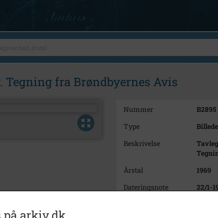
v. Tegning fra Brøndbyernes Avis
Nummer
B2895
Type
Billede
Beskrivelse
Tavleg
Tegnin
Årstal
1969
Dateringsnote
22/1-1
Fotograf
Ukend
 på arkiv.dk