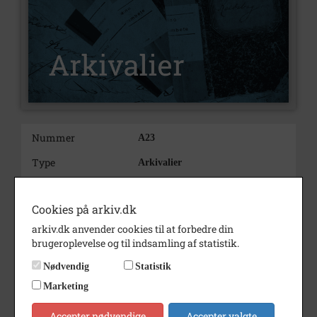
Nummer
A23
Type
Arkivalier
Arkivskaber
Slangerup Bibliotek
Cookies på arkiv.dk
Beskrivelse
Virksomhedsarkiv
arkiv.dk anvender cookies til at forbedre din
brugeroplevelse og til indsamling af statistik.
Nødvendig
Statistik
Marketing
02.4
Accepter nødvendige
Accepter valgte