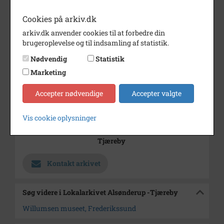
Årstal
1990
Cookies på arkiv.dk
arkiv.dk anvender cookies til at forbedre din
Dateringsnote
20/3 1990
brugeroplevelse og til indsamling af statistik.
Fotograf
Jørgen Rubæk Hansen
Nødvendig
Statistik
Se på kort
Marketing
Type
Kommune (1970-2050)
Accepter nødvendige
Accepter valgte
Enhed
Frederikssund Kommune
(2007-2050)
Vis cookie oplysninger
Arkiv
Lokalarkivet Alsønderup -
Tjæreby
Kontakt arkivet
Søg videre i Lokalarkivet Alsønderup -Tjæreby
Willumsen museet, Frederikssund