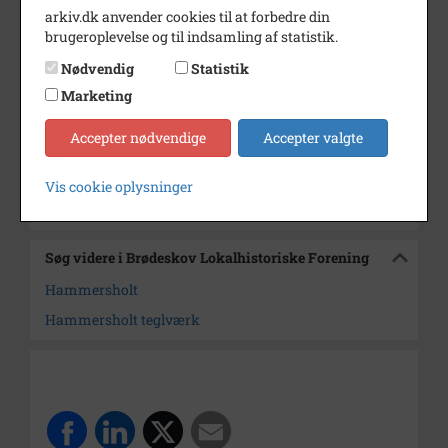
arkiv.dk anvender cookies til at forbedre din
Periode
1920 - 1925
brugeroplevelse og til indsamling af statistik.
Dateringsnote
ca, 1920
Nødvendig
Statistik
Marketing
Fotograf
Ukendt
Arkiv
Brødeskov Lokalhistoriske
Accepter nødvendige
Accepter valgte
Forening
Vis cookie oplysninger
Kontakt arkivet
Søg videre i Brødeskov Lokalhistoriske Forening
Hammersholt
Hammersholt teglværk