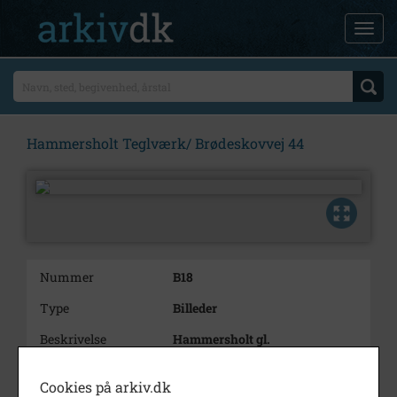
Hammersholt Teglværk/ Brødeskovvej 44
Nummer
B18
Type
Billeder
Beskrivelse
Hammersholt gl.
teglværk.Håndstrygere og
lappedrenge. Lappedrengene har
Cookies på arkiv.dk
et bræt, der kaldes "lappen"