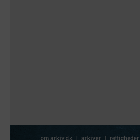
om arkiv.dk
|
arkiver
|
rettigheder