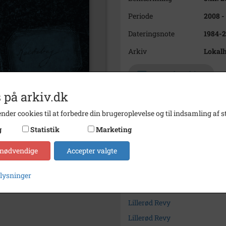
Periode
2008 -
Dateringsnote
1984-
Arkiv
Lokalh
Kontakt arkivet
 på arkiv.dk
Yderligere indhold
nder cookies til at forbedre din brugeroplevelse og til indsamling af st
2
1984-1994 - PROGRAMMER
g
Statistik
Marketing
2
1984 - Program for Lillerød R
2
2005 - Program for Lillerød 
 nødvendige
Accepter valgte
Søg videre i Lokalhistorisk 
plysninger
Lillerød Revy
Lillerød Revy
Lillerød Revy