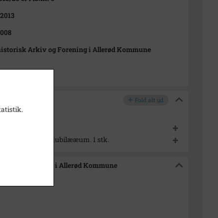
 2013
2008
istorisk Arkiv og Forening i Allerød Kommune
Fold alt ud
atistik.
evy '84. 1 stk.
Revy 2005. 25 års jubilææum. 1 stk.
Arkiv og Forening i Allerød Kommune