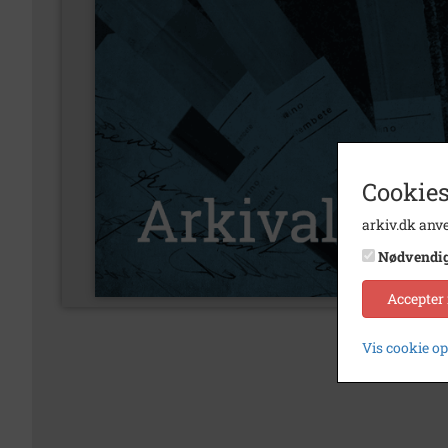
Cookies
arkiv.dk anve
Nødvendi
Accepter
Vis cookie o