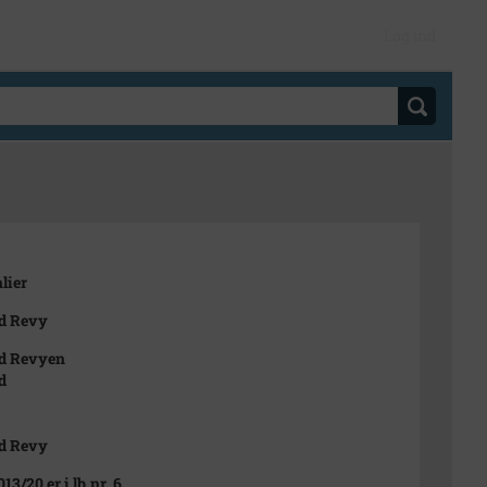
Log ind
lier
ød Revy
ød Revyen
d
ød Revy
013/20 er i lb.nr. 6