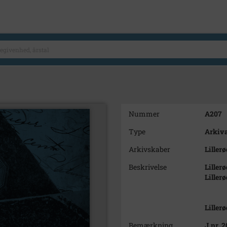
Nummer
A207
Type
Arkiva
Arkivskaber
Liller
Beskrivelse
Liller
Lillerø
Liller
Bemærkning
J.nr. 2