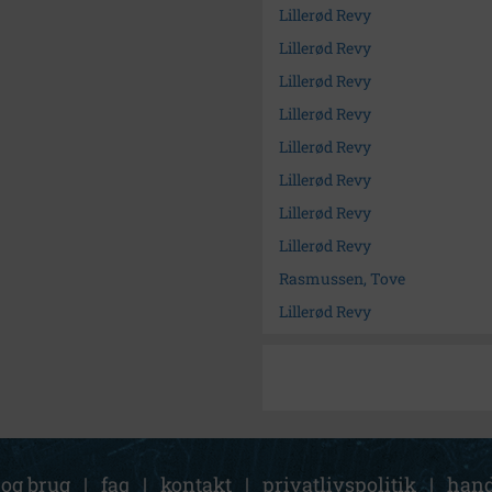
Lillerød Revy
Lillerød Revy
Lillerød Revy
Lillerød Revy
Lillerød Revy
Lillerød Revy
Lillerød Revy
Lillerød Revy
Rasmussen, Tove
Lillerød Revy
 og brug
|
faq
|
kontakt
|
privatlivspolitik
|
hand