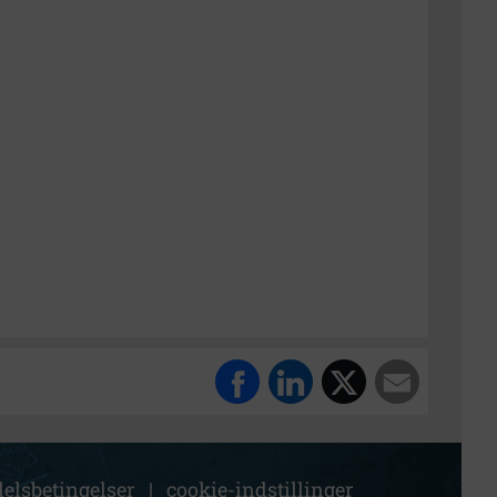
elsbetingelser
|
cookie-indstillinger