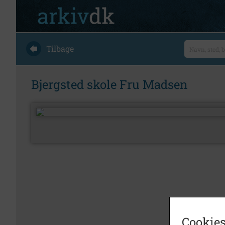
Tilbage
Bjergsted skole Fru Madsen
Cookies