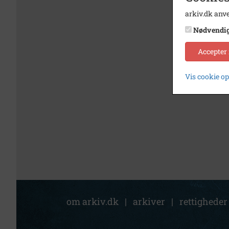
arkiv.dk anve
Nødvendi
Accepter
Vis cookie o
om arkiv.dk
|
arkiver
|
rettigheder