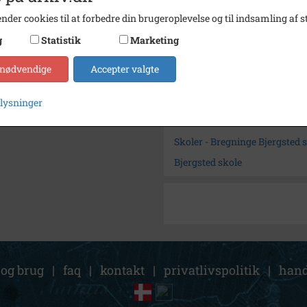
Størrelse
10 x 1
nder cookies til at forbedre din brugeroplevelse og til indsamling af st
Arkiv
Bjergs
g
Statistik
Marketing
Kontakt arkivet
 nødvendige
Accepter valgte
Søg videre i Bjergsted Lokalh
plysninger
Bjergsted skole
Skoler - Bregninge Bjergsted 
Bjergsted skole
 og brug
|
faq
|
kontakt
|
privatlivspolitik
|
hand