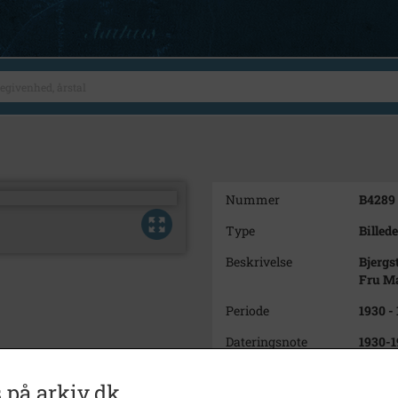
Nummer
B4289
Type
Billede
Beskrivelse
Bjergs
Fru M
Periode
1930 -
Dateringsnote
1930-1
Fotograf
Ukend
 på arkiv.dk