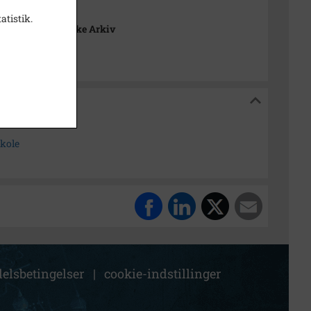
5 cm
atistik.
ted Lokalhistoriske Arkiv
istoriske Arkiv
skole
elsbetingelser
|
cookie-indstillinger