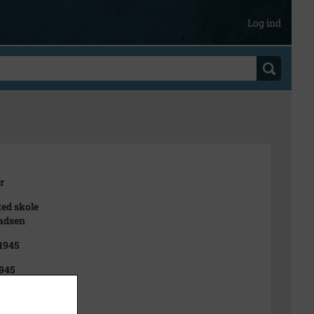
Log ind
r
ted skole
adsen
 1945
945
t