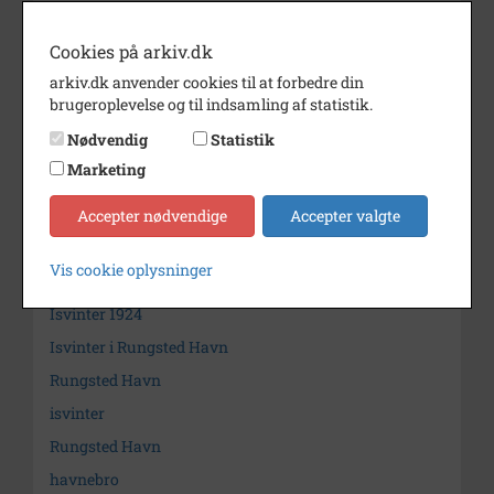
Årstal
1924
Cookies på arkiv.dk
Dateringsnote
1924
arkiv.dk anvender cookies til at forbedre din
brugeroplevelse og til indsamling af statistik.
Fotograf
Ukendt
Nødvendig
Statistik
Arkiv
Museum Nordsjælland,
Hørsholmarkivet
Marketing
Kontakt arkivet
Accepter nødvendige
Accepter valgte
Vis cookie oplysninger
Søg videre i Museum Nordsjælland, Hørsholmarkivet
Isvinter 1924
Isvinter i Rungsted Havn
Rungsted Havn
isvinter
Rungsted Havn
havnebro