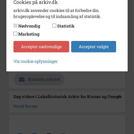
Fotograf
Ukendt
Cookies på arkiv.dk
arkiv.dk anvender cookies til at forbedre din
Størrelse
9x12
brugeroplevelse og til indsamling af statistik.
Se på kort
Nødvendig
Statistik
Type
Sogn (1000-2050)
Marketing
Enhed
Sankt Pauls Sogn (Slagelse
Accepter nødvendige
Accepter valgte
Kommune) (1000-2050)
Arkiv
Lokalhistorisk Arkiv for Korsør
Vis cookie oplysninger
og Omegn
Kontakt arkivet
Søg videre i Lokalhistorisk Arkiv for Korsør og Omegn
Hotel Korsør