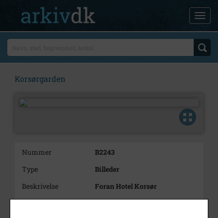
Korsørgarden
Nummer
B2243
Type
Billeder
Beskrivelse
Foran Hotel Korsør
Årstal
1978