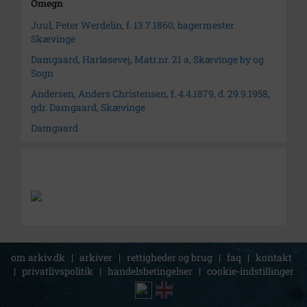
Omegn
Juul, Peter Werdelin, f. 13.7.1860, bagermester
Skævinge
Damgaard, Harløsevej, Matr.nr. 21 a, Skævinge by og
Sogn
Andersen, Anders Christensen, f. 4.4.1879, d. 29.9.1958,
gdr. Damgaard, Skævinge
Damgaard
om arkiv.dk
|
arkiver
|
rettigheder og brug
|
faq
|
kontakt
|
privatlivspolitik
|
handelsbetingelser
|
cookie-indstillinger