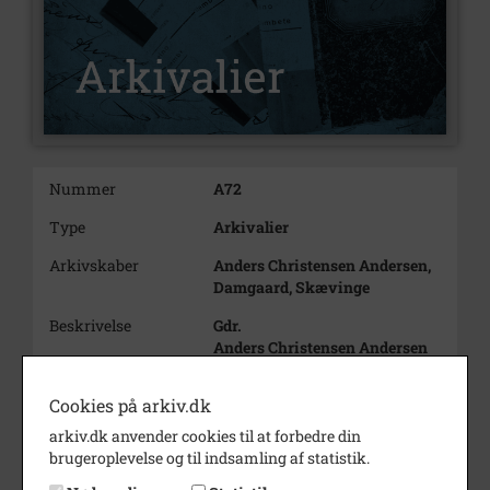
Nummer
A72
Type
Arkivalier
Arkivskaber
Anders Christensen Andersen,
Damgaard, Skævinge
Beskrivelse
Gdr.
Anders Christensen Andersen
Damgård, Skævinge
A.C. Andersen
Cookies på arkiv.dk
g.m. Berta Sofie Sylvest
arkiv.dk anvender cookies til at forbedre din
brugeroplevelse og til indsamling af statistik.
Født/stiftet
1879 4/4